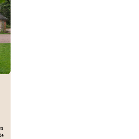
es
de