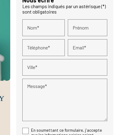
Nous écrire
Les champs indiqués par un astérisque (*)
sont obligatoires
Nom*
Prénom
Téléphone*
Email*
Ville*
Message*
Y
e
En soumettant ce formulaire, j'accepte
que les informations saisies soient