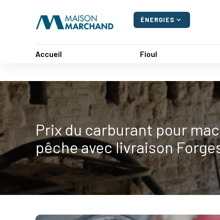
Panneau de gestion des cookies
expand_more
ÉNERGIES
Accueil
Fioul
Prix du carburant pour mac
pêche avec livraison Forge