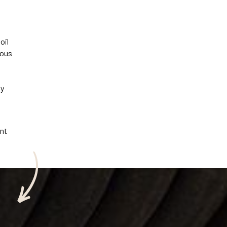
oil
vous
 y
e
ant